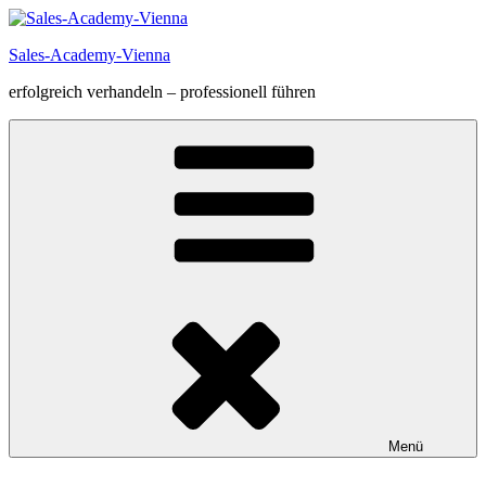
Zum
Inhalt
Sales-Academy-Vienna
springen
erfolgreich verhandeln – professionell führen
Menü