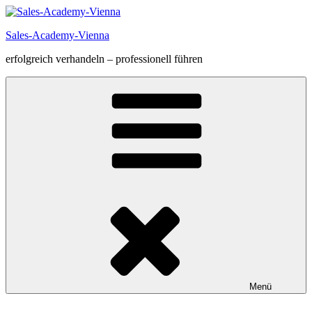
Zum
Inhalt
Sales-Academy-Vienna
springen
erfolgreich verhandeln – professionell führen
Menü