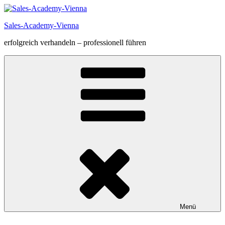
Zum
Inhalt
Sales-Academy-Vienna
springen
erfolgreich verhandeln – professionell führen
Menü