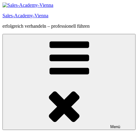
Zum
Inhalt
Sales-Academy-Vienna
springen
erfolgreich verhandeln – professionell führen
Menü