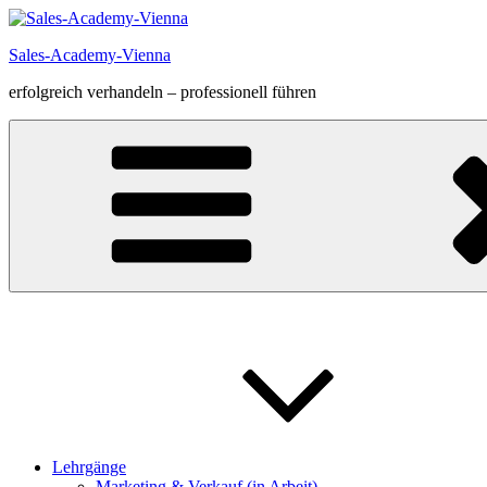
Zum
Inhalt
Sales-Academy-Vienna
springen
erfolgreich verhandeln – professionell führen
Lehrgänge
Marketing & Verkauf (in Arbeit)