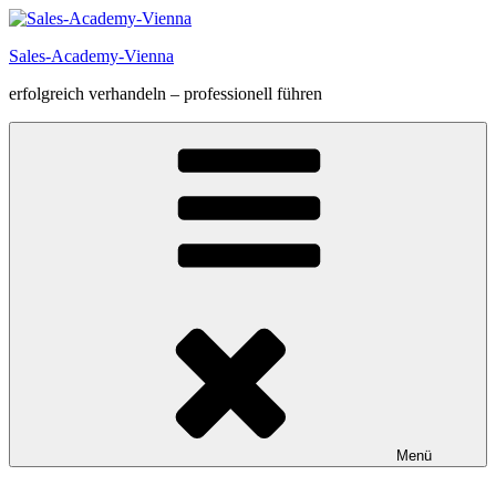
Zum
Inhalt
Sales-Academy-Vienna
springen
erfolgreich verhandeln – professionell führen
Menü