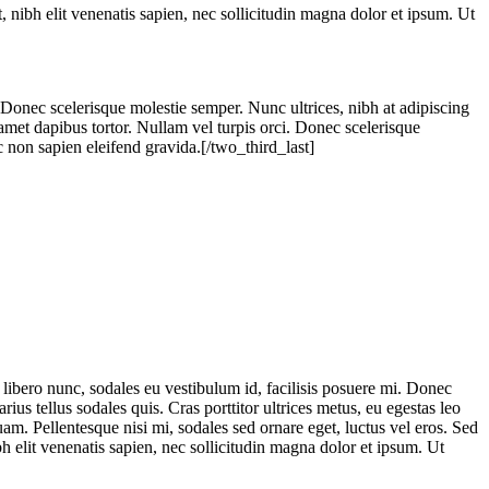
t, nibh elit venenatis sapien, nec sollicitudin magna dolor et ipsum. Ut
i. Donec scelerisque molestie semper. Nunc ultrices, nibh at adipiscing
t amet dapibus tortor. Nullam vel turpis orci. Donec scelerisque
c non sapien eleifend gravida.[/two_third_last]
s libero nunc, sodales eu vestibulum id, facilisis posuere mi. Donec
us tellus sodales quis. Cras porttitor ultrices metus, eu egestas leo
uam. Pellentesque nisi mi, sodales sed ornare eget, luctus vel eros. Sed
ibh elit venenatis sapien, nec sollicitudin magna dolor et ipsum. Ut