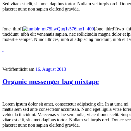
Sed vitae est elit, sit amet dapibus tortor. Nullam vel turpis orci. Don
placerat nunc non sapien eleifend gravida.
[one_third]
[/one_third][two_thi
tincidunt, nibh elit venenatis sapien, nec sollicitudin magna dolor et i
molestie semper. Nunc ultrices, nibh at adipiscing tincidunt, nibh elit
Veröffentlicht am
16. August 2013
Organic messenger bag mixtape
Lorem ipsum dolor sit amet, consectetur adipiscing elit. In at urna mi.
mattis sem sed ante consectetur accumsan. Nunc eget ligula vitae lorem 
vehicula tincidunt. Maecenas vitae sem nulla, vitae rhoncus elit. Suspe
vitae est elit, sit amet dapibus tortor. Nullam vel turpis orci. Donec s
placerat nunc non sapien eleifend gravida.