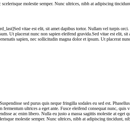
ec scelerisque molestie semper. Nunc ultrices, nibh at adipiscing tincidun
rd_last]Sed vitae est elit, sit amet dapibus tortor. Nullam vel turpis orc
psum. Ut placerat nunc non sapien eleifend gravida.Sed vitae est elit, si
 venenatis sapien, nec sollicitudin magna dolor et ipsum. Ut placerat nun
 Suspendisse sed purus quis neque fringilla sodales eu sed est. Phasellu
fermentum ultrices a eget ante. Fusce eleifend consequat nunc, quis vari
ndisse ac enim libero. Nulla eu justo a massa sagittis molestie at eget q
celerisque molestie semper. Nunc ultrices, nibh at adipiscing tincidunt, n