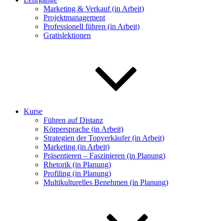
Marketing & Verkauf (in Arbeit)
Projektmanagement
Professionell führen (in Arbeit)
Gratislektionen
Kurse
Führen auf Distanz
Körpersprache (in Arbeit)
Strategien der Topverkäufer (in Arbeit)
Marketing (in Arbeit)
Präsentieren – Faszinieren (in Planung)
Rhetorik (in Planung)
Profiling (in Planung)
Multikulturelles Benehmen (in Planung)