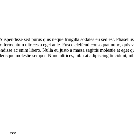
 Suspendisse sed purus quis neque fringilla sodales eu sed est. Phasellu
fermentum ultrices a eget ante. Fusce eleifend consequat nunc, quis vari
ndisse ac enim libero. Nulla eu justo a massa sagittis molestie at eget q
celerisque molestie semper. Nunc ultrices, nibh at adipiscing tincidunt, n