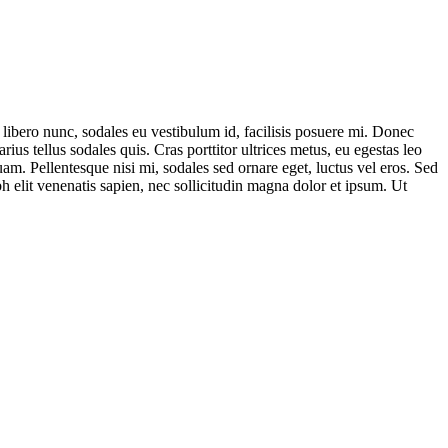
s libero nunc, sodales eu vestibulum id, facilisis posuere mi. Donec
us tellus sodales quis. Cras porttitor ultrices metus, eu egestas leo
uam. Pellentesque nisi mi, sodales sed ornare eget, luctus vel eros. Sed
ibh elit venenatis sapien, nec sollicitudin magna dolor et ipsum. Ut